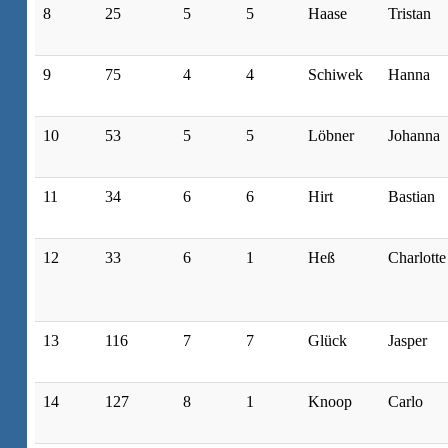
8
25
5
5
Haase
Tristan
9
75
4
4
Schiwek
Hanna
10
53
5
5
Löbner
Johanna
11
34
6
6
Hirt
Bastian
12
33
6
1
Heß
Charlotte
13
116
7
7
Glück
Jasper
14
127
8
1
Knoop
Carlo