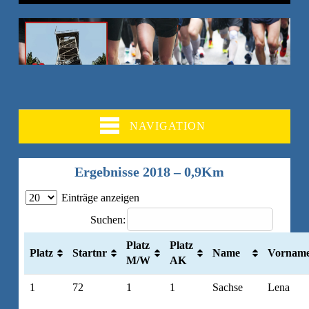
NAVIGATION
Ergebnisse 2018 – 0,9Km
Einträge anzeigen
Suchen:
Platz
Platz
Platz
Startnr
Name
Vornam
M/W
AK
1
72
1
1
Sachse
Lena