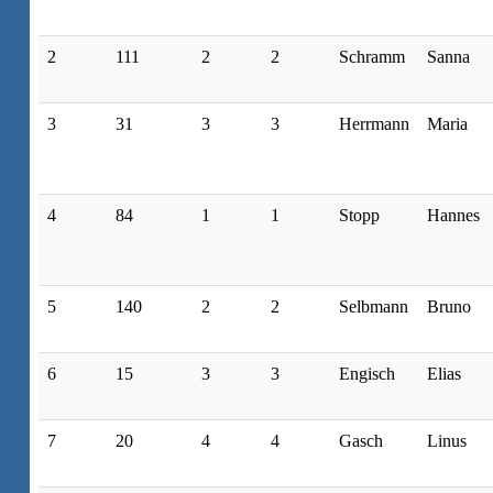
2
111
2
2
Schramm
Sanna
3
31
3
3
Herrmann
Maria
4
84
1
1
Stopp
Hannes
5
140
2
2
Selbmann
Bruno
6
15
3
3
Engisch
Elias
7
20
4
4
Gasch
Linus